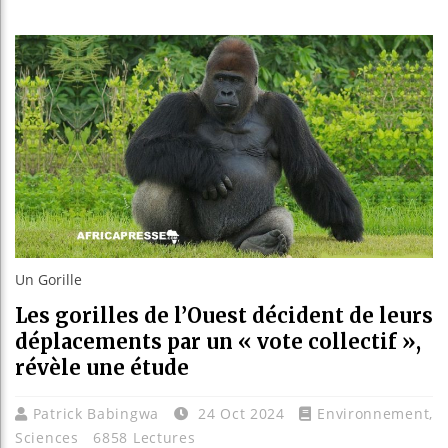
Réforme 
Bénin : 
Aliko Da
Un Gorille
Les gorilles de l’Ouest décident de leurs
déplacements par un « vote collectif »,
révèle une étude
Patrick Babingwa
24 Oct 2024
Environnement
,
Sciences
6858 Lectures