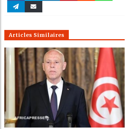
Faceboo
Twitter
linkedin
Pinteres
Reddit
WhatsAp
k
Telegra
Email
t
pt
m
Articles Similaires