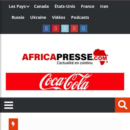
Les Pays
Canada
États-Unis
France
Iran
Russie
Ukraine
Vidéos
Podcasts
Côte d’I