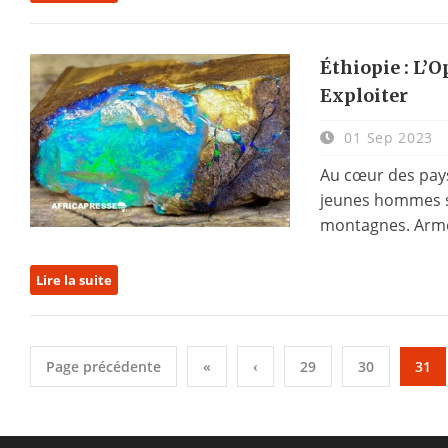
Éthiopie : L’
Exploiter
01 Sep 2023
Au cœur des pays
jeunes hommes se
montagnes. Armés
Lire la suite
Page précédente
«
‹
29
30
31