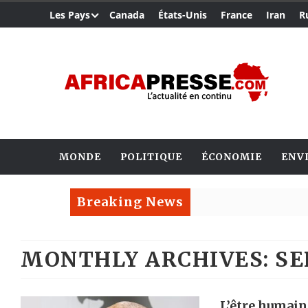
Les Pays
Canada
États-Unis
France
Iran
R
MONDE
POLITIQUE
ÉCONOMIE
ENV
Breaking News
MONTHLY ARCHIVES:
SE
L’être humain 