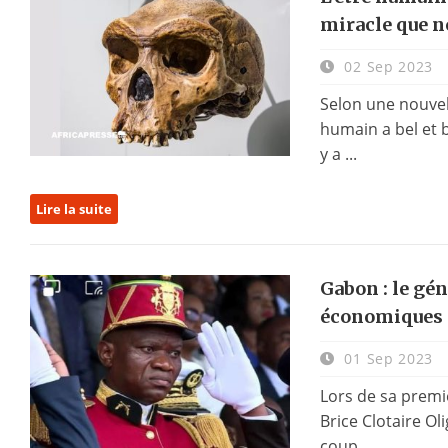
miracle que n
02 Sep 2023
Selon une nouvel
humain a bel et bi
y a ...
Lire la suite
Gabon : le gé
économiques 
01 Sep 2023
Lors de sa premiè
Brice Clotaire Ol
coup ...