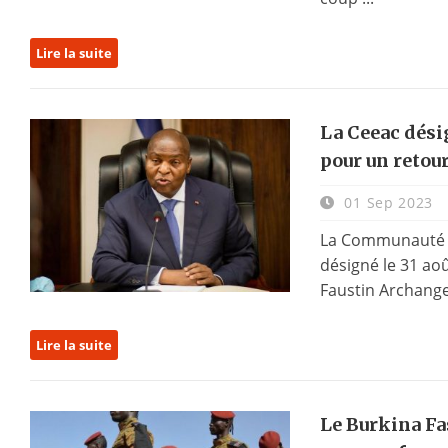
Lire la suite
La Ceeac dés
pour un retour
01 Sep 2023
La Communauté éc
désigné le 31 aoû
Faustin Archange
Lire la suite
Le Burkina Fa