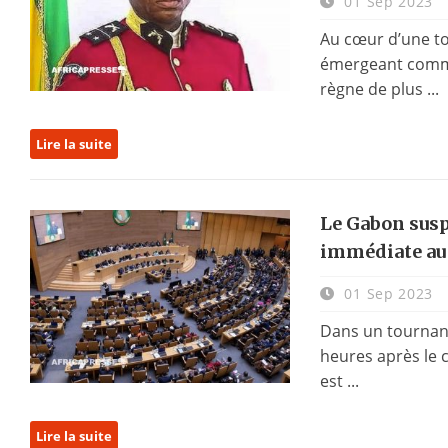
01 Sep 2023
Au cœur d’une to
émergeant comme 
règne de plus ...
Lire la suite
Le Gabon susp
immédiate au 
01 Sep 2023
Dans un tournant
heures après le c
est ...
Lire la suite