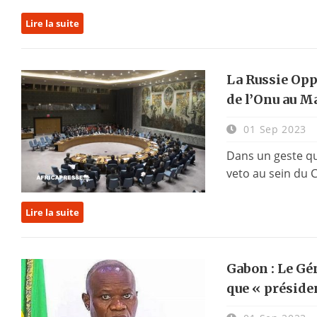
Lire la suite
La Russie Opp
de l’Onu au M
01 Sep 2023
Dans un geste qui
veto au sein du C
Lire la suite
Gabon : Le Gé
que « présiden