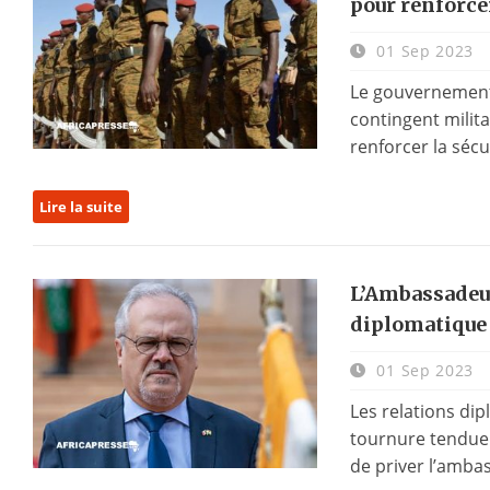
pour renforcer
01 Sep 2023
Le gouvernement
contingent milita
renforcer la sécur
Lire la suite
L’Ambassadeu
diplomatique 
01 Sep 2023
Les relations di
tournure tendue a
de priver l’ambas