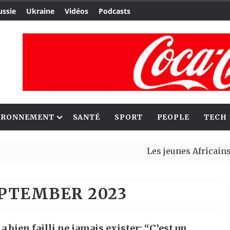
ussie
Ukraine
Vidéos
Podcasts
IRONNEMENT
SANTÉ
SPORT
PEOPLE
TECH
Les jeunes Africains retrouve
Aliko Dangote et Mark Carney
PTEMBER 2023
a bien failli ne jamais exister: “C’est un