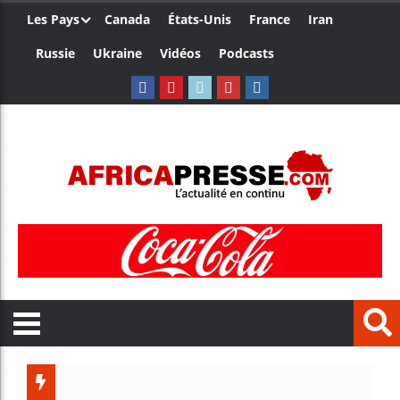
Les Pays
Canada
États-Unis
France
Iran
Russie
Ukraine
Vidéos
Podcasts
Les jeunes Afr