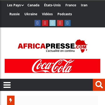
Les Pays
Canada
États-Unis
France
Iran
Russie
Ukraine
Vidéos
Podcasts
Trump nomme u