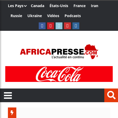
Les Pays
Canada
États-Unis
France
Iran
Russie
Ukraine
Vidéos
Podcasts
Trump nomme u