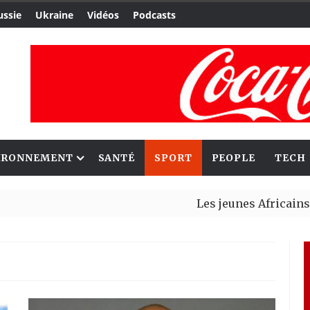
ussie
Ukraine
Vidéos
Podcasts
IRONNEMENT
SANTÉ
SPORT
PEOPLE
TECH
Les jeunes Africains retrouvent
Aliko Dangote et Mark Carney ex