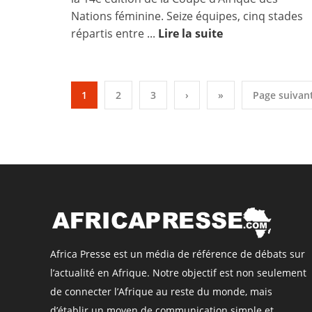
Nations féminine. Seize équipes, cinq stades
répartis entre ...
Lire la suite
1
2
3
›
»
Page suivan
Africa Presse est un média de référence de débats sur
l’actualité en Afrique. Notre objectif est non seulement
de connecter l’Afrique au reste du monde, mais
d’établir un moyen de communication simple et