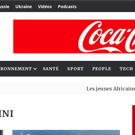
ussie
Ukraine
Vidéos
Podcasts
IRONNEMENT
SANTÉ
SPORT
PEOPLE
TECH
Les jeunes Africains retrouvent
Aliko Dangote et Mark Carney e
INI