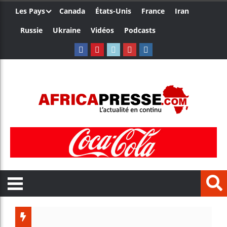
Les Pays
Canada
États-Unis
France
Iran
Russie
Ukraine
Vidéos
Podcasts
Les jeunes A