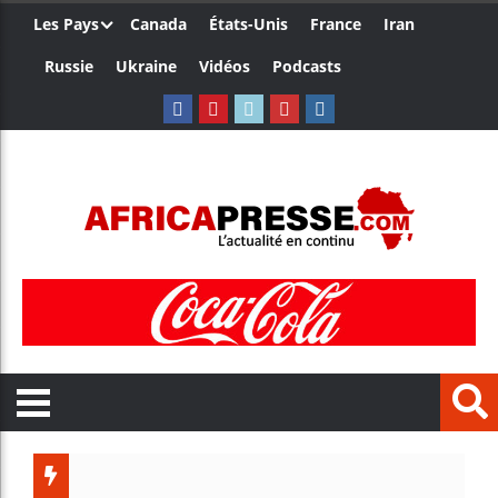
Les Pays
Canada
États-Unis
France
Iran
Russie
Ukraine
Vidéos
Podcasts
Trump nomme un