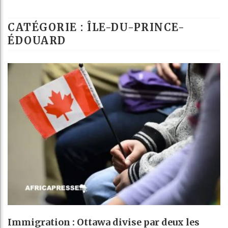
Ré
CATÉGORIE : ÎLE-DU-PRINCE-
Bé
ÉDOUARD
Al
Immigration : Ottawa divise par deux les