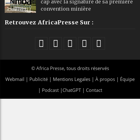
cap avec la signature de sa première
convention minière
Retrouvez AfricaPresse Sur :
©
Africa Presse
, tous droits réservés
Webmail
|
Publicité
| Mentions Legales |
À propos
|
Équipe
|
Podcast
|
ChatGPT
|
Contact