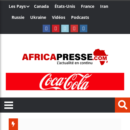
Les Pays
Canada
États-Unis
France
Iran
Russie
Ukraine
Vidéos
Podcasts
Les jeunes A