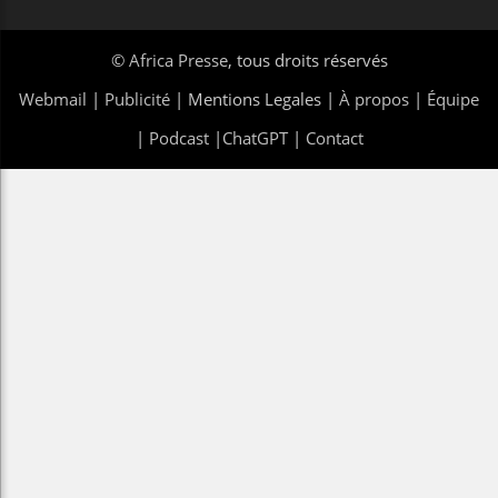
©
Africa Presse
, tous droits réservés
Webmail
|
Publicité
| Mentions Legales |
À propos
|
Équipe
|
Podcast
|
ChatGPT
|
Contact