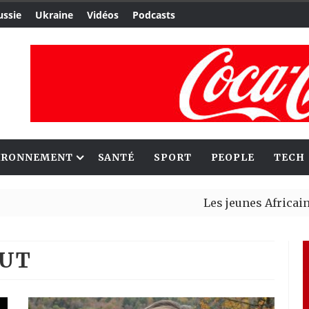
ussie
Ukraine
Vidéos
Podcasts
IRONNEMENT
SANTÉ
SPORT
PEOPLE
TECH
Les jeunes Africains retro
Aliko Dangote et Mark Car
VUT