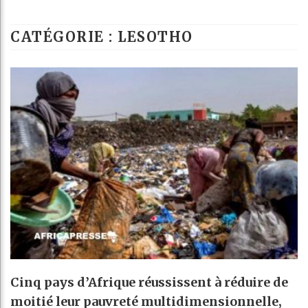
B
CATÉGORIE : LESOTHO
C
T
Ce
Cinq pays d’Afrique réussissent à réduire de
moitié leur pauvreté multidimensionnelle,