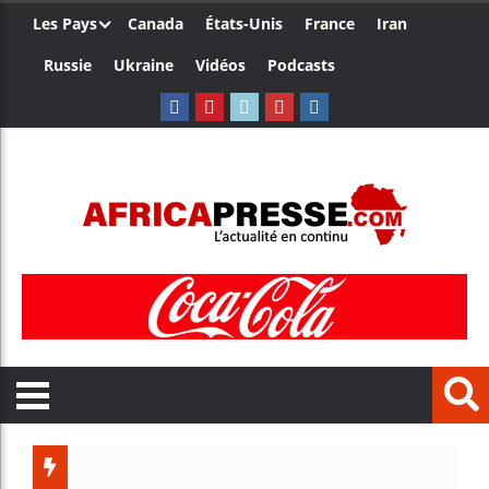
Les Pays
Canada
États-Unis
France
Iran
Russie
Ukraine
Vidéos
Podcasts
Les jeunes Afr