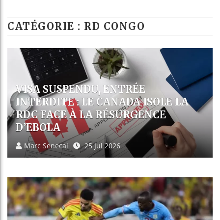
Les jeunes Afric
CATÉGORIE : RD CONGO
Guinée : Nimba M
Réforme électoral
Bénin : Patrice 
RDC : L’ÉPIDÉMIE D’EBOLA
FRANCHIT LE CAP DES MILLE
MORTS, L’ITURI EN PREMIÈRE
LIGNE
Patrick Babingwa
23 Jul 2026