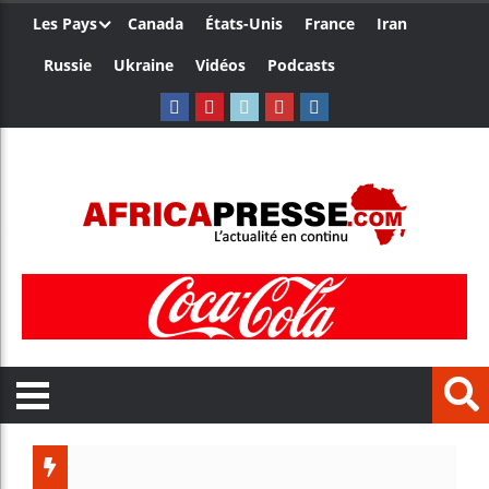
Les Pays
Canada
États-Unis
France
Iran
Russie
Ukraine
Vidéos
Podcasts
Trump nomme une