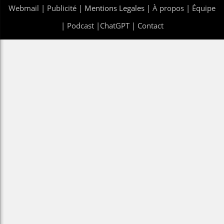
Webmail
|
Publicité
| Mentions Legales |
À propos
|
Équipe
|
Podcast
|
ChatGPT
|
Contact