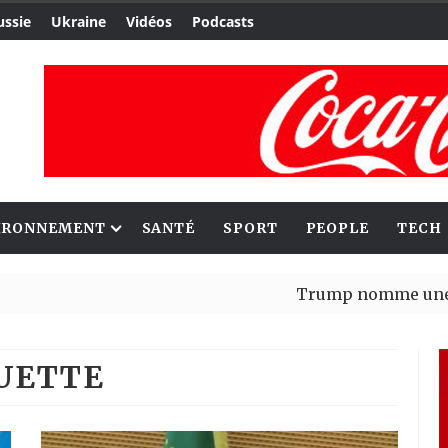
ussie
Ukraine
Vidéos
Podcasts
IRONNEMENT
SANTÉ
SPORT
PEOPLE
TECH
Trump nomme une nouvelle 
Bénin : Patrice Talon élu p
QUETTE