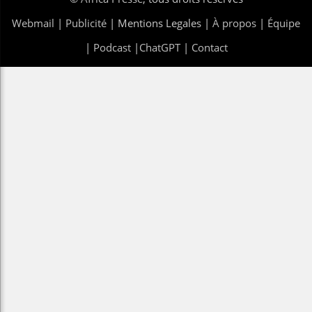
Webmail
|
Publicité
| Mentions Legales |
À propos
|
Équipe
|
Podcast
|
ChatGPT
|
Contact