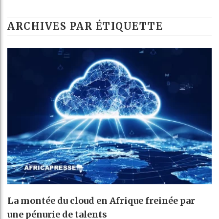
G
ARCHIVES PAR ÉTIQUETTE
R
B
A
La montée du cloud en Afrique freinée par
une pénurie de talents