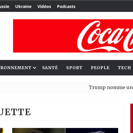
ussie
Ukraine
Vidéos
Podcasts
IRONNEMENT
SANTÉ
SPORT
PEOPLE
TECH
Trump nomme une nouvell
Bénin : Patrice Talon élu
QUETTE