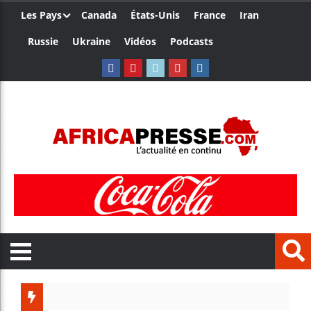
Les Pays
Canada
États-Unis
France
Iran
Russie
Ukraine
Vidéos
Podcasts
Trum