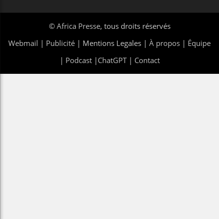
©
Africa Presse
, tous droits réservés
Webmail
|
Publicité
| Mentions Legales |
À propos
|
Équipe
|
Podcast
|
ChatGPT
|
Contact