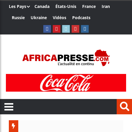
Les Pays
Canada
États-Unis
France
Iran
Russie
Ukraine
Vidéos
Podcasts
T