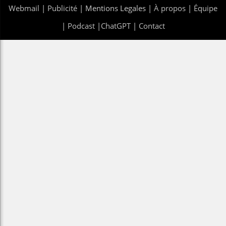
Webmail
|
Publicité
| Mentions Legales |
À propos
|
Équipe
|
Podcast
|
ChatGPT
|
Contact