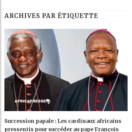
B
ARCHIVES PAR ÉTIQUETTE
C
T
C
Succession papale : Les cardinaux africains
pressentis pour succéder au pape François