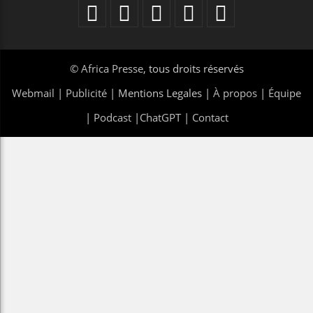
©
Africa Presse
, tous droits réservés
Webmail
|
Publicité
| Mentions Legales |
À propos
|
Équipe
|
Podcast
|
ChatGPT
|
Contact