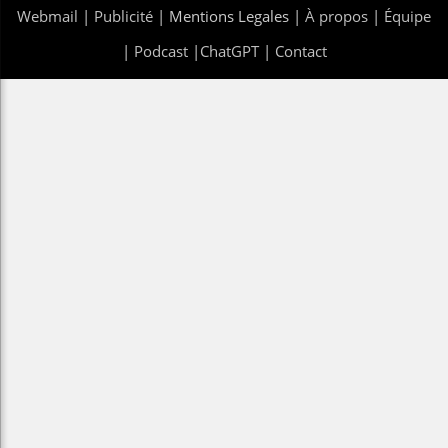
Webmail
|
Publicité
| Mentions Legales |
À propos
|
Équipe
|
Podcast
|
ChatGPT
|
Contact