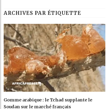
B
ARCHIVES PAR ÉTIQUETTE
C
T
C
Gomme arabique : le Tchad supplante le
Soudan sur le marché français