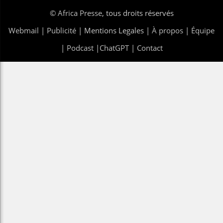
©
Africa Presse
, tous droits réservés
Webmail
|
Publicité
| Mentions Legales |
À propos
|
Équipe
|
Podcast
|
ChatGPT
|
Contact