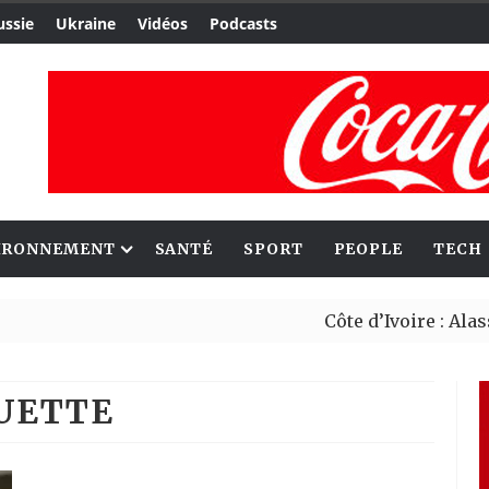
ussie
Ukraine
Vidéos
Podcasts
IRONNEMENT
SANTÉ
SPORT
PEOPLE
TECH
Côte d’Ivoire : Alassane O
Le Cameroun et le Japon r
QUETTE