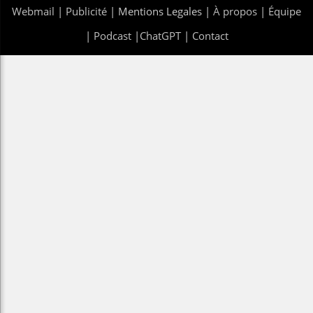
Webmail
|
Publicité
| Mentions Legales |
À propos
|
Équipe
|
Podcast
|
ChatGPT
|
Contact