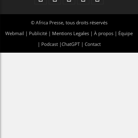
©
Africa Presse
, tous droits réservés
Webmail
|
Publicité
| Mentions Legales |
À propos
|
Équipe
|
Podcast
|
ChatGPT
|
Contact