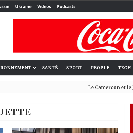
ussie
Ukraine
Vidéos
Podcasts
IRONNEMENT
SANTÉ
SPORT
PEOPLE
TECH
Le Cameroun et le Japon re
Ceuta : Rabat affirme avoir
QUETTE