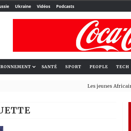
ussie
Ukraine
Vidéos
Podcasts
IRONNEMENT
SANTÉ
SPORT
PEOPLE
TECH
Les jeunes Africains retr
Aliko Dangote et Mark Ca
QUETTE