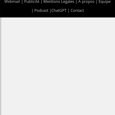
Webmail
|
Publicité
| Mentions Legales |
À propos
|
Équipe
|
Podcast
|
ChatGPT
|
Contact