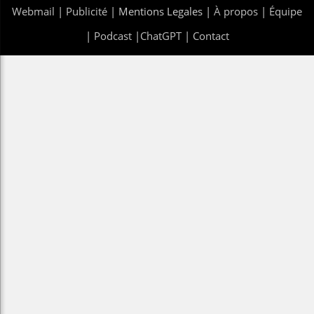
Webmail
|
Publicité
| Mentions Legales |
À propos
|
Équipe
|
Podcast
|
ChatGPT
|
Contact