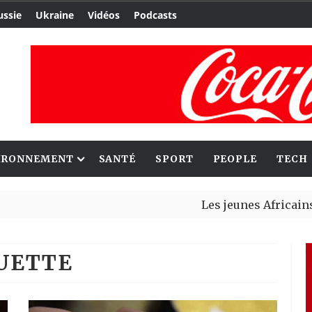
ussie
Ukraine
Vidéos
Podcasts
IRONNEMENT
SANTÉ
SPORT
PEOPLE
TECH
Les jeunes Africains retrouve
Aliko Dangote et Mark Carney 
QUETTE