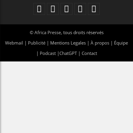
©
Africa Presse
, tous droits réservés
Webmail
|
Publicité
| Mentions Legales |
À propos
|
Équipe
|
Podcast
|
ChatGPT
|
Contact