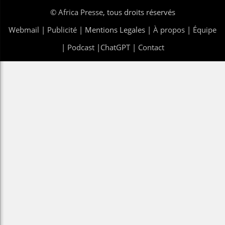
©
Africa Presse
, tous droits réservés
Webmail
|
Publicité
| Mentions Legales |
À propos
|
Équipe
|
Podcast
|
ChatGPT
|
Contact