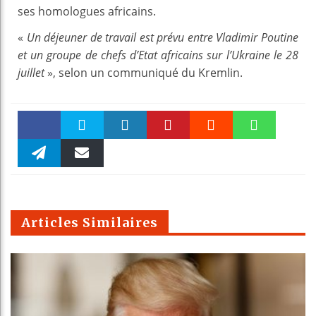
ses homologues africains.
«
Un déjeuner de travail est prévu entre Vladimir Poutine
et un groupe de chefs d’Etat africains sur l’Ukraine le 28
juillet
», selon un communiqué du Kremlin.
Faceboo
Twitter
linkedin
Pinteres
Reddit
WhatsAp
k
Telegra
Email
t
pt
m
Articles Similaires