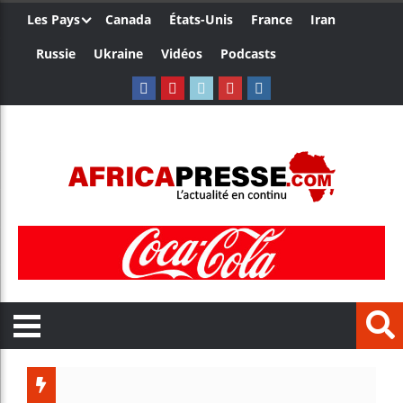
Les Pays
Canada
États-Unis
France
Iran
Russie
Ukraine
Vidéos
Podcasts
Trump nom