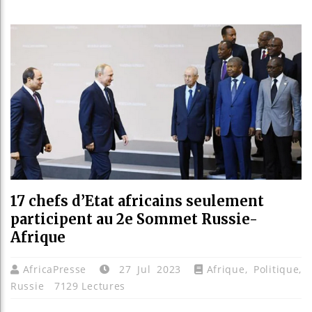
Les jeunes
Guinée : N
Réforme él
Bénin : Pa
17 chefs d’Etat africains seulement
participent au 2e Sommet Russie-
Afrique
AfricaPresse
27 Jul 2023
Afrique
,
Politique
,
Russie
7129 Lectures