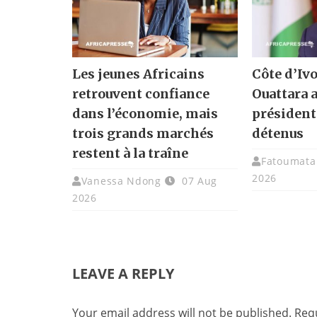
Les jeunes Africains
Côte d’Ivo
retrouvent confiance
Ouattara 
dans l’économie, mais
présidenti
trois grands marchés
détenus
restent à la traîne
Fatoumata 
2026
Vanessa Ndong
07 Aug
2026
LEAVE A REPLY
Your email address will not be published.
Requ