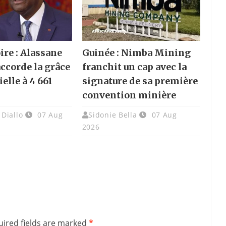
ire : Alassane
Guinée : Nimba Mining
accorde la grâce
franchit un cap avec la
elle à 4 661
signature de sa première
convention minière
Diallo
07 Aug
Sidonie Bella
07 Aug
2026
ired fields are marked
*