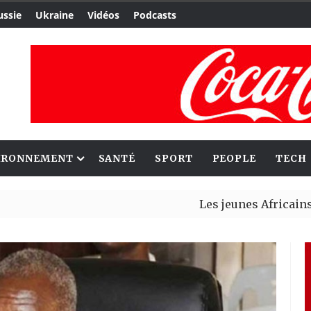
ussie
Ukraine
Vidéos
Podcasts
IRONNEMENT
SANTÉ
SPORT
PEOPLE
TECH
Les jeunes Africains retrouve
Aliko Dangote et Mark Carney