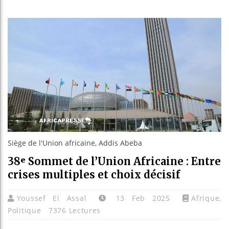
Les jeun
Guinée :
Réforme é
Bénin : 
Siège de l'Union africaine, Addis Abeba
38ᵉ Sommet de l’Union Africaine : Entre
crises multiples et choix décisif
Youssef El Assal
13 Feb 2025
Afrique
,
Politique
7376 Lectures