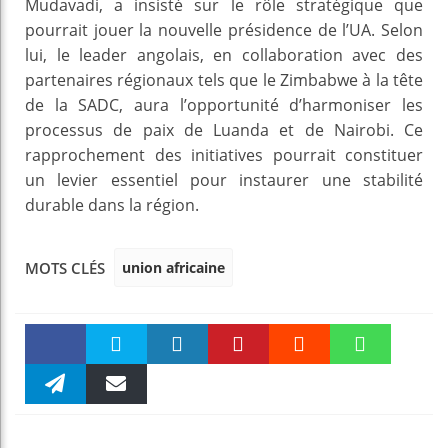
Mudavadi, a insisté sur le rôle stratégique que
pourrait jouer la nouvelle présidence de l’UA. Selon
lui, le leader angolais, en collaboration avec des
partenaires régionaux tels que le Zimbabwe à la tête
de la SADC, aura l’opportunité d’harmoniser les
processus de paix de Luanda et de Nairobi. Ce
rapprochement des initiatives pourrait constituer
un levier essentiel pour instaurer une stabilité
durable dans la région.
union africaine
MOTS CLÉS
Faceboo
Twitter
linkedin
Pinteres
Reddit
WhatsAp
k
Telegra
Email
t
pt