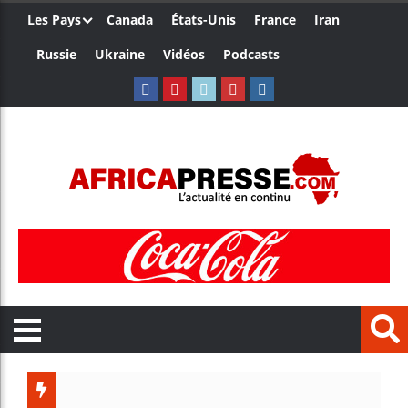
Les Pays
Canada
États-Unis
France
Iran
Russie
Ukraine
Vidéos
Podcasts
Trump n