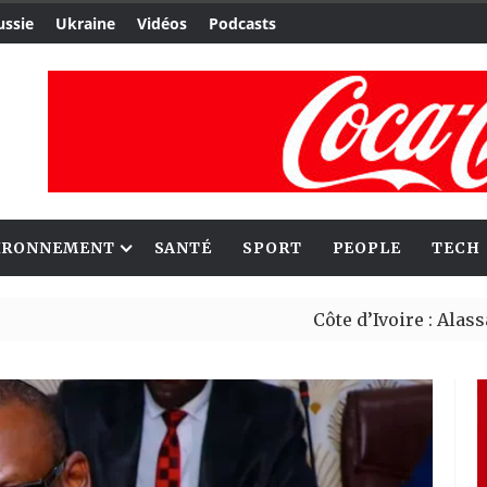
ussie
Ukraine
Vidéos
Podcasts
IRONNEMENT
SANTÉ
SPORT
PEOPLE
TECH
Côte d’Ivoire : Alassane Oua
Migrants : Rome et Kigali av