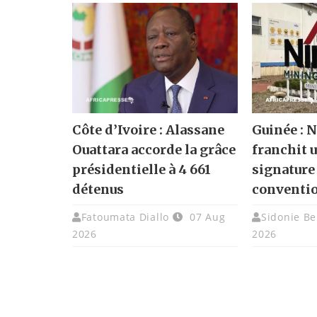
Côte d’Ivoire : Alassane
Guinée :
Ouattara accorde la grâce
franchit u
présidentielle à 4 661
signature
détenus
conventi
Fatoumata Diallo
07 Aug
Sidonie Be
2026
2026