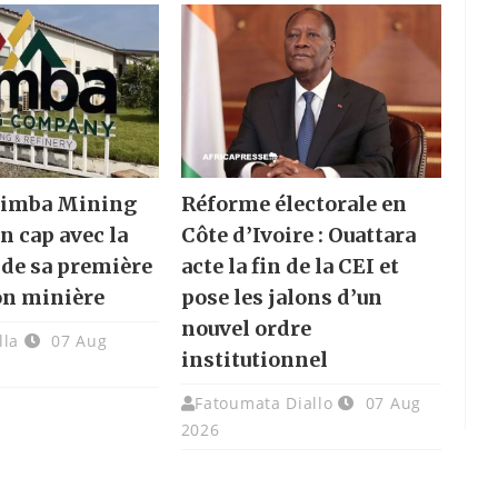
 Nimba Mining
Réforme électorale en
n cap avec la
Côte d’Ivoire : Ouattara
 de sa première
acte la fin de la CEI et
on minière
pose les jalons d’un
nouvel ordre
lla
07 Aug
institutionnel
Fatoumata Diallo
07 Aug
2026