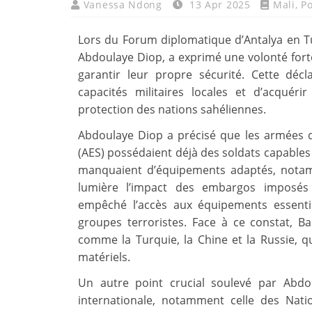
Vanessa Ndong
13 Apr 2025
Mali
,
Po
Lors du Forum diplomatique d’Antalya en Tur
Abdoulaye Diop, a exprimé une volonté fort
garantir leur propre sécurité. Cette décl
capacités militaires locales et d’acqué
protection des nations sahéliennes.
Abdoulaye Diop a précisé que les armées d
(AES) possédaient déjà des soldats capables
manquaient d’équipements adaptés, notam
lumière l’impact des embargos imposés 
empêché l’accès aux équipements essentie
groupes terroristes. Face à ce constat, 
comme la Turquie, la Chine et la Russie, qu
matériels.
Un autre point crucial soulevé par Abdoul
internationale, notamment celle des Nati