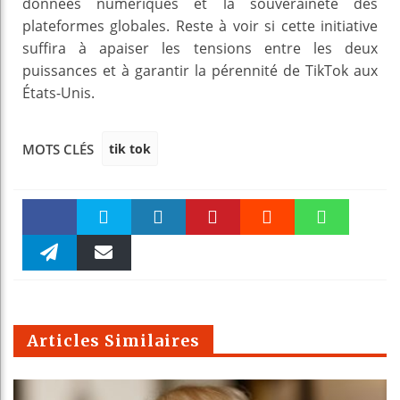
données numériques et la souveraineté des
plateformes globales. Reste à voir si cette initiative
suffira à apaiser les tensions entre les deux
puissances et à garantir la pérennité de TikTok aux
États-Unis.
tik tok
MOTS CLÉS
Faceboo
Twitter
linkedin
Pinteres
Reddit
WhatsAp
k
Telegra
Email
t
pt
m
Articles Similaires