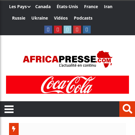
Les Pays
Canada
États-Unis
France
Iran
Russie
Ukraine
Vidéos
Podcasts
Trump n