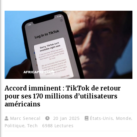
Les jeun
Guinée :
Réforme 
Bénin : 
Accord imminent : TikTok de retour
pour ses 170 millions d’utilisateurs
américains
Marc Senecal
20 Jan 2025
États-Unis
,
Monde
,
Politique
,
Tech
6988 Lectures