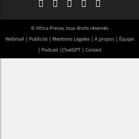
©
Africa Presse
, tous droits réservés
Webmail
|
Publicité
| Mentions Legales |
À propos
|
Équipe
|
Podcast
|
ChatGPT
|
Contact