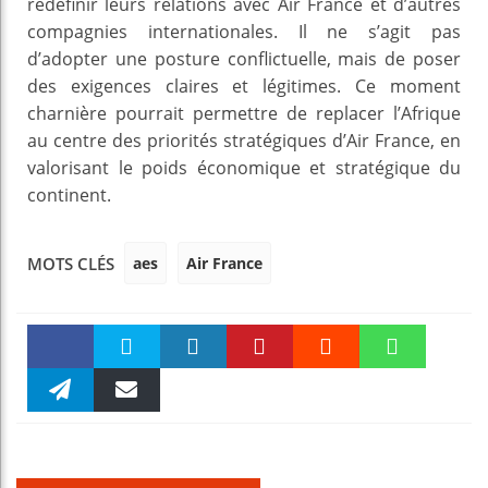
redéfinir leurs relations avec Air France et d’autres
compagnies internationales. Il ne s’agit pas
d’adopter une posture conflictuelle, mais de poser
des exigences claires et légitimes. Ce moment
charnière pourrait permettre de replacer l’Afrique
au centre des priorités stratégiques d’Air France, en
valorisant le poids économique et stratégique du
continent.
aes
Air France
MOTS CLÉS
Faceboo
Twitter
linkedin
Pinteres
Reddit
WhatsAp
k
Telegra
Email
t
pt
m