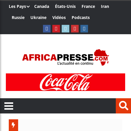
Les Pays
Canada
États-Unis
France
Iran
Russie
Ukraine
Vidéos
Podcasts
Trump no