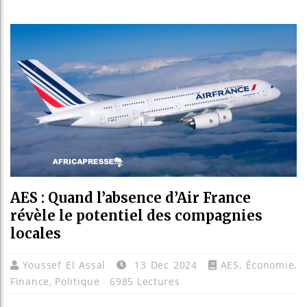
Les jeun
Guinée :
Réforme é
Bénin : P
AES : Quand l’absence d’Air France
révèle le potentiel des compagnies
locales
Youssef El Assal
13 Dec 2024
AES
,
Économie
,
Finance
,
Politique
6985 Lectures