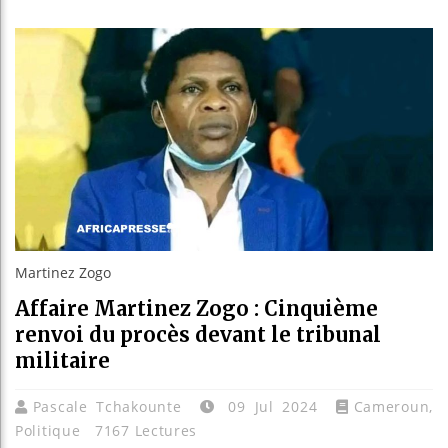
Réparati
Canada :
Reboisem
Martinez Zogo
Affaire Martinez Zogo : Cinquième
renvoi du procès devant le tribunal
militaire
Pascale Tchakounte
09 Jul 2024
Cameroun
,
Politique
7167 Lectures