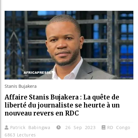
Réforme 
Bénin : 
Aliko D
Stanis Bujakera
Affaire Stanis Bujakera : La quête de
liberté du journaliste se heurte à un
nouveau revers en RDC
Patrick Babingwa
26 Sep 2023
RD Congo
6863 Lectures