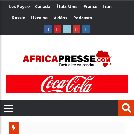
Les Pays
Canada
États-Unis
France
Iran
Russie
Ukraine
Vidéos
Podcasts
Côte d’I