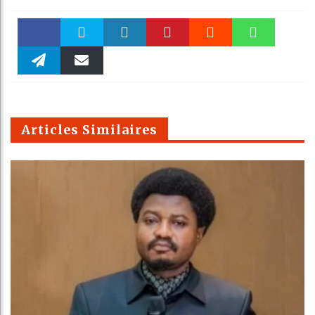
Faceboo
Twitter
linkedin
Pinteres
Reddit
WhatsAp
k
Telegra
Email
t
pt
m
Articles Similaires