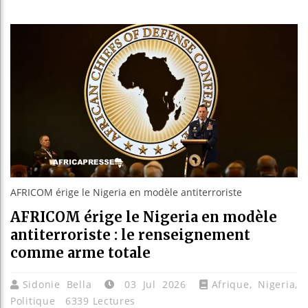
Réparation
Canada : 
Reboiseme
AFRICOM érige le Nigeria en modèle antiterroriste
AFRICOM érige le Nigeria en modèle
antiterroriste : le renseignement
comme arme totale
Sidonie Bella
03 Jul 2026
Afrique
,
Nigeria
,
Politique
6339 Lectures