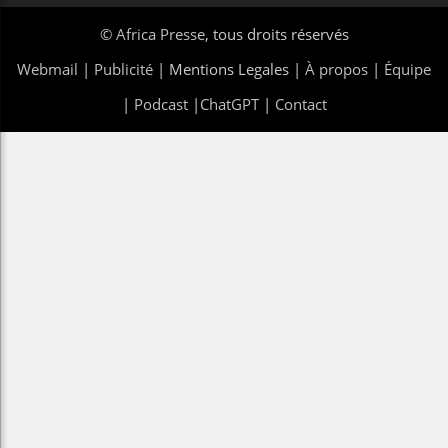
©
Africa Presse
, tous droits réservés
Webmail
|
Publicité
| Mentions Legales |
À propos
|
Équipe
|
Podcast
|
ChatGPT
|
Contact