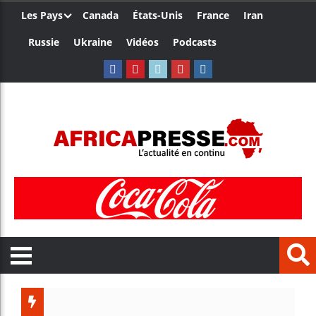
Les Pays
Canada
États-Unis
France
Iran
Russie
Ukraine
Vidéos
Podcasts
Ceuta : Ra