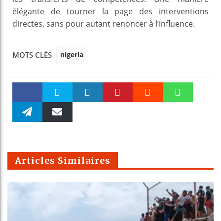
élégante de tourner la page des interventions
directes, sans pour autant renoncer à l’influence.
nigeria
MOTS CLÉS
Faceboo
Twitter
linkedin
Pinteres
Reddit
WhatsAp
k
Telegra
Email
t
pt
m
Articles Similaires