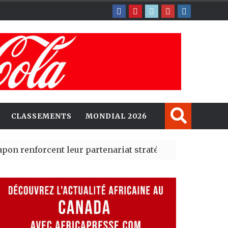
CLASSEMENTS
MONDIAL 2026
rcent leur partenariat stratégique avec un cap sur l’IA
erté Madrid des risques migratoires dès juillet
| 05 Aug 20