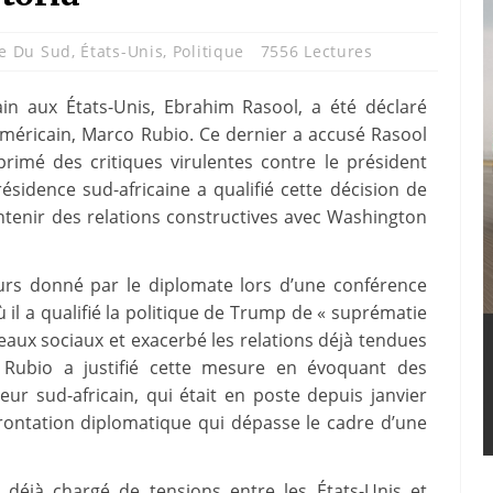
ue Du Sud
,
États-Unis
,
Politique
7556 Lectures
in aux États-Unis, Ebrahim Rasool, a été déclaré
américain, Marco Rubio. Ce dernier a accusé Rasool
xprimé des critiques virulentes contre le président
sidence sud-africaine a qualifié cette décision de
ntenir des relations constructives avec Washington
ours donné par le diplomate lors d’une conférence
 il a qualifié la politique de Trump de « suprématie
aux sociaux et exacerbé les relations déjà tendues
t Rubio a justifié cette mesure en évoquant des
eur sud-africain, qui était en poste depuis janvier
rontation diplomatique qui dépasse le cadre d’une
e déjà chargé de tensions entre les États-Unis et