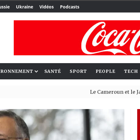
ussie
Ukraine
Vidéos
Podcasts
IRONNEMENT
SANTÉ
SPORT
PEOPLE
TECH
Le Cameroun et le Japon renfo
Ceuta : Rabat affirme avoir al