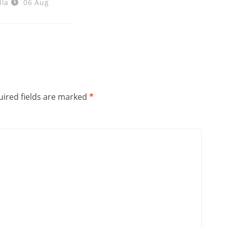
lla
06 Aug
ired fields are marked
*