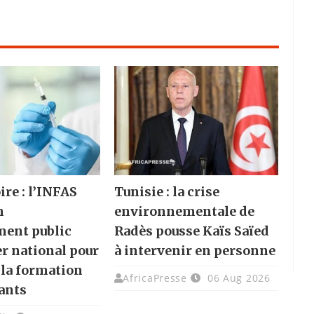
ire : l’INFAS
Tunisie : la crise
n
environnementale de
ment public
Radès pousse Kaïs Saïed
er national pour
à intervenir en personne
 la formation
AfricaPresse
06 Aug 2026
ants