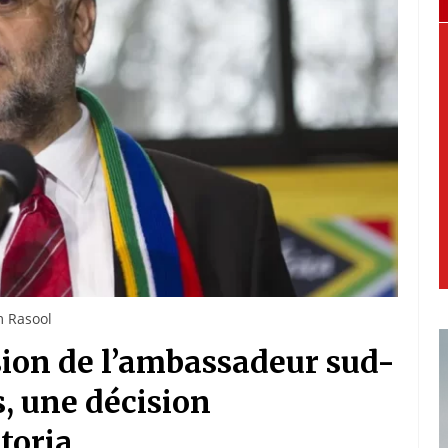
m Rasool
sion de l’ambassadeur sud-
s, une décision
toria