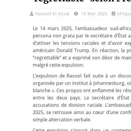
Youssef El Assal
15 Mar 2025
Afriq
Le 14 mars 2025, l’ambassadeur sud-africa
persona non grata par le secrétaire d’État 
d’attiser les tensions raciales et d’avoir e
américain Donald Trump. En réaction, la pré
“regrettable” et a exprimé son désir de mai
malgré cette expulsion.
L’expulsion de Rasool fait suite à un disc
organisée par un institut à Johannesburg, où
blanche ». Ces propos ont enflammé les rése
entre les deux pays. Le secrétaire d’Éta
accusations de division raciale. L’ambassad
2025, se retrouve ainsi au cœur d’une conf
simple altercation verbale.
Cette expulsion s’inscrit dans un context