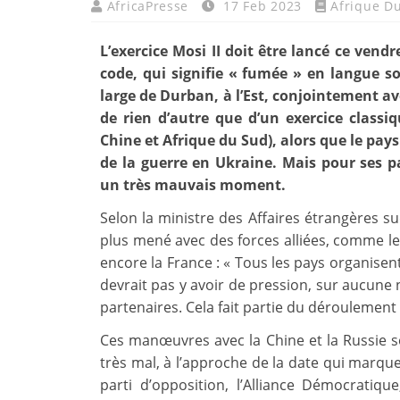
AfricaPresse
17 Feb 2023
Afrique D
L’exercice Mosi II doit être lancé ce vend
code, qui signifie « fumée » en langue s
large de Durban, à l’Est, conjointement avec
de rien d’autre que d’un exercice classiqu
Chine et Afrique du Sud), alors que le pay
de la guerre en Ukraine. Mais pour ses p
un très mauvais moment.
Selon la ministre des Affaires étrangères sud
plus mené avec des forces alliées, comme le 
encore la France : « Tous les pays organisent
devrait pas y avoir de pression, sur aucune n
partenaires. Cela fait partie du déroulement
Ces manœuvres avec la Chine et la Russie 
très mal, à l’approche de la date qui marque
parti d’opposition, l’Alliance Démocratiqu