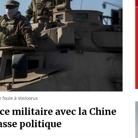
e foule à Vosloorus
ice militaire avec la Chine
lasse politique