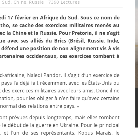
u Sud
,
Chine
,
Russie
7390 Lectures
redi 17 février en Afrique du Sud. Sous ce nom de
otho, se cache des exercices militaires menés au
 la Chine et la Russie. Pour Pretoria, il ne s’agit
e avec ses alliés du Brics (Brésil, Russie, Inde,
s défend une position de non-alignement vis-à-vis
artenaires occidentaux, ces exercices tombent à
-africaine, Naledi Pandor, il s’agit d’un exercice de
pays l’a déjà fait récemment avec les États-Unis ou
 des exercices militaires avec leurs amis. Donc il ne
ation, pour les obliger à n’en faire qu’avec certains
 normal des relations entre pays. »
sont prévues depuis longtemps, mais elles tombent
 le début de la guerre en Ukraine. Pour le principal
e, et l’un de ses représentants, Kobus Marais, le