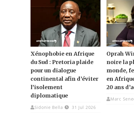
Xénophobie en Afrique
Oprah Win
du Sud : Pretoria plaide
noire la p
pour un dialogue
monde, fe
continental afin d’éviter
en Afriqu
l’isolement
20 ans d’a
diplomatique
Marc Sene
Sidonie Bella
31 Jul 2026