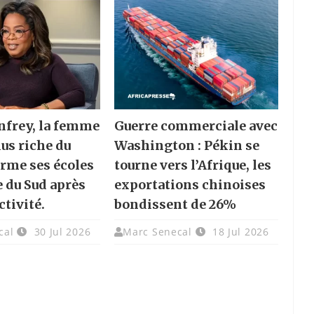
frey, la femme
Guerre commerciale avec
lus riche du
Washington : Pékin se
rme ses écoles
tourne vers l’Afrique, les
e du Sud après
exportations chinoises
ctivité.
bondissent de 26%
cal
30 Jul 2026
Marc Senecal
18 Jul 2026