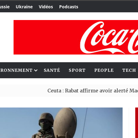
ussie
Ukraine
Vidéos
Podcasts
IRONNEMENT
SANTÉ
SPORT
PEOPLE
TECH
Ceuta : Rabat affirme avoir alerté Madrid des 
Reboisement : l’Éthiopie établit un nouveau r