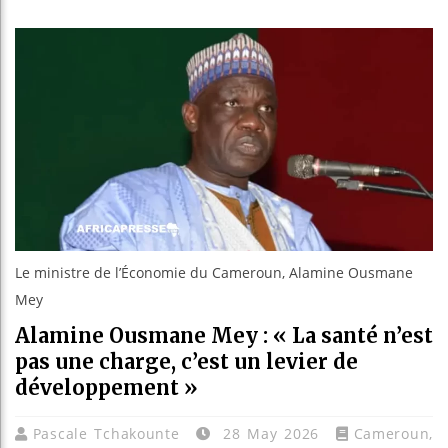
Bassirou
Côte d’I
Tunisie 
Ceuta : 
Le ministre de l’Économie du Cameroun, Alamine Ousmane
Mey
Alamine Ousmane Mey : « La santé n’est
pas une charge, c’est un levier de
développement »
Pascale Tchakounte
28 May 2026
Cameroun
,