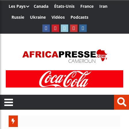
Les Pays
Canada
États-Unis
France
Iran
Russie
Ukraine
Vidéos
Podcasts
Le Camer