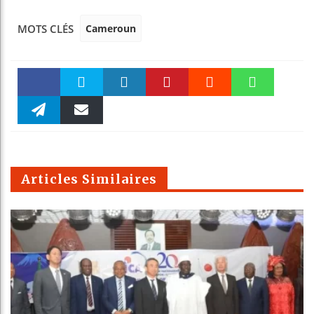
Cameroun
MOTS CLÉS
Faceboo
Twitter
linkedin
Pinteres
Reddit
WhatsAp
k
Telegra
Email
t
pt
m
Articles Similaires