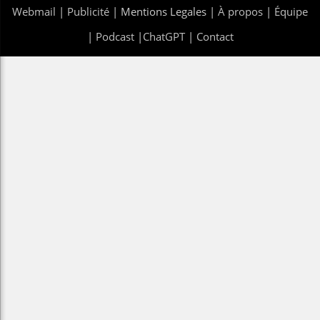
Webmail
|
Publicité
| Mentions Legales |
À propos
|
Équipe
|
Podcast
|
ChatGPT
|
Contact