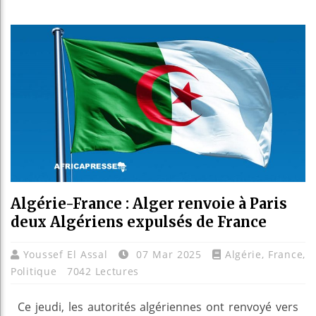
Réparations
Canada : T
Reboisemen
Algérie-France : Alger renvoie à Paris
deux Algériens expulsés de France
Youssef El Assal
07 Mar 2025
Algérie
,
France
,
Politique
7042 Lectures
Ce jeudi, les autorités algériennes ont renvoyé vers