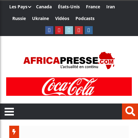
Les Pays
Canada
États-Unis
France
Iran
Russie
Ukraine
Vidéos
Podcasts
Ceuta : Ra