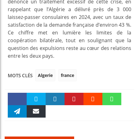
dénoncé un traitement excessif de cette crise, en
rappelant que l’Algérie a délivré près de 3 000
laissez-passer consulaires en 2024, avec un taux de
satisfaction de la demande française d’environ 43 %.
Ce chiffre met en lumière les limites de la
coopération bilatérale, tout en soulignant que la
question des expulsions reste au cœur des relations
entre les deux pays.
Algerie
france
MOTS CLÉS
Faceboo
Twitter
linkedin
Pinteres
Reddit
WhatsAp
k
Telegra
Email
t
pt
m