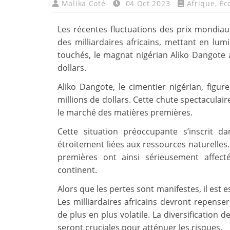
Malika Coté
04 Oct 2023
Afrique
,
Éc
Les récentes fluctuations des prix mondia
des milliardaires africains, mettant en lumi
touchés, le magnat nigérian Aliko Dangote 
dollars.
Aliko Dangote, le cimentier nigérian, figur
millions de dollars. Cette chute spectaculair
le marché des matières premières.
Cette situation préoccupante s’inscrit d
étroitement liées aux ressources naturelle
premières ont ainsi sérieusement affect
continent.
Alors que les pertes sont manifestes, il est 
Les milliardaires africains devront repense
de plus en plus volatile. La diversification 
seront cruciales pour atténuer les risques.