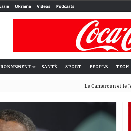
ussie
Ukraine
Vidéos
Podcasts
IRONNEMENT
SANTÉ
SPORT
PEOPLE
TECH
Le Cameroun et le Japon renf
Ceuta : Rabat affirme avoir 