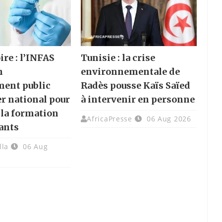
ire : l’INFAS
Tunisie : la crise
n
environnementale de
ment public
Radès pousse Kaïs Saïed
er national pour
à intervenir en personne
 la formation
AfricaPresse
06 Aug 2026
ants
lla
06 Aug