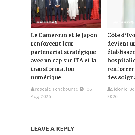
Le Cameroun et le Japon
Côte d’Ivo
renforcent leur
devient u
partenariat stratégique
établisse
avec un cap sur l’IA et la
hospitali
transformation
renforcer
numérique
des soign
Pascale Tchakounte
06
Sidonie Be
Aug 2026
2026
LEAVE A REPLY